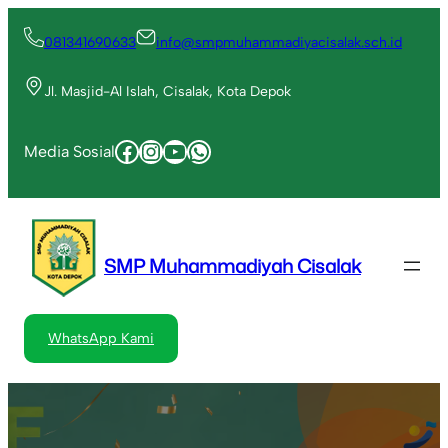
Lewati
ke
081341690633
info@smpmuhammadiyacisalak.sch.id
konten
Jl. Masjid-Al Islah, Cisalak, Kota Depok
Facebook
Instagram
YouTube
WhatsApp
Media Sosial
SMP Muhammadiyah Cisalak
WhatsApp Kami