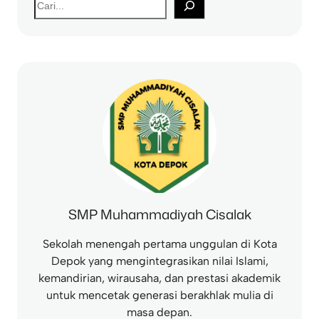
S
e
a
r
c
h
SMP Muhammadiyah Cisalak
Sekolah menengah pertama unggulan di Kota
Depok yang mengintegrasikan nilai Islami,
kemandirian, wirausaha, dan prestasi akademik
untuk mencetak generasi berakhlak mulia di
masa depan.