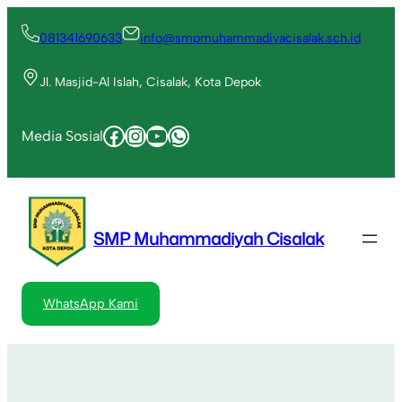
Lewati
ke
081341690633
info@smpmuhammadiyacisalak.sch.id
konten
Jl. Masjid-Al Islah, Cisalak, Kota Depok
Facebook
Instagram
YouTube
WhatsApp
Media Sosial
SMP Muhammadiyah Cisalak
WhatsApp Kami